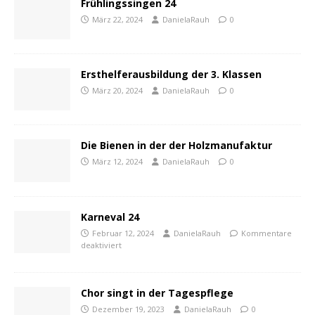
Frühlingssingen 24
März 22, 2024
DanielaRauh
0
Ersthelferausbildung der 3. Klassen
März 20, 2024
DanielaRauh
0
Die Bienen in der der Holzmanufaktur
März 12, 2024
DanielaRauh
0
Karneval 24
Februar 12, 2024
DanielaRauh
Kommentare
deaktiviert
Chor singt in der Tagespflege
Dezember 19, 2023
DanielaRauh
0