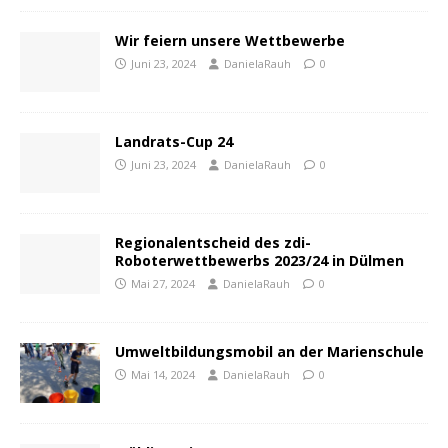
Wir feiern unsere Wettbewerbe
Juni 23, 2024
DanielaRauh
0
Landrats-Cup 24
Juni 23, 2024
DanielaRauh
0
Regionalentscheid des zdi-
Roboterwettbewerbs 2023/24 in Dülmen
Mai 27, 2024
DanielaRauh
0
Umweltbildungsmobil an der Marienschule
Mai 14, 2024
DanielaRauh
0