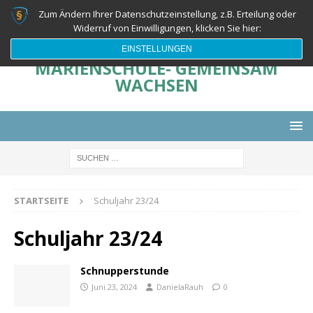
Zum Ändern Ihrer Datenschutzeinstellung, z.B. Erteilung oder
Widerruf von Einwilligungen, klicken Sie hier:
EINSTELLUNGEN
MARIENSCHULE- GEMEINSAM
WACHSEN
STARTSEITE
Schuljahr 23/24
Schuljahr 23/24
Schnupperstunde
Juni 23, 2024
DanielaRauh
0