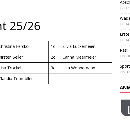
Absch
ß und Teamgeist: Unser Sportfest
ALLGEMEIN
Juli 17
 Klassen
ALLGEMEIN
Was m
ht 25/26
Juli 14
Erste
Juli 14
Christina Fercko
1c
Silvia Lückemeier
Resil
Juni 28
Kirsten Seiler
2c
Carina Meermeier
Sport
Lisa Trockel
3c
Lisa Wonnemann
Juni 11
Claudia Topmöller
ANM