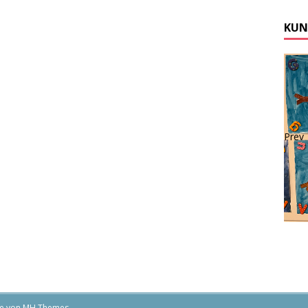
KUN
Prev
me von
MH Themes