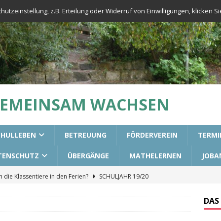
tzeinstellung, z.B. Erteilung oder Widerruf von Einwilligungen, klicken Sie
GEMEINSAM WACHSEN
CHULLEBEN
BETREUUNG
FÖRDERVEREIN
TERMI
TENSCHUTZ
ÜBERGÄNGE
MATHELERNEN
JOBA
die Klassentiere in den Ferien?
SCHULJAHR 19/20
urs für die 3. Klassen
ALLGEMEIN
DAS
aining in unseren 2. Klassen
ALLGEMEIN