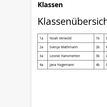
[ Juni 11, 2026 ]
Sport, Spa
Klassen
[ Juli 17, 2026 ]
Abschied 4.
Klassenübersic
1a
Noah Verwold
1b
2a
Svenja Mathmann
2b
3a
Leonie Hansmerten
3b
4a
Jana Hagemann
4b