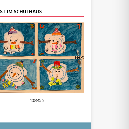
ST IM SCHULHAUS
Next
1
2
3
4
5
6