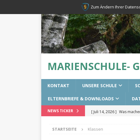
Zum Ändern Ihrer Datenschu
MARIENSCHULE- 
KONTAKT
UNSERE SCHULE
S
ELTERNBRIEFE & DOWNLOADS
DA
[ Juli 14, 2026 ]
Was machen 
NEWS TICKER
[ Juli 14, 2026 ]
Erste-Hilfek
STARTSEITE
Klassen
[ Juni 28, 2026 ]
Resilienztr