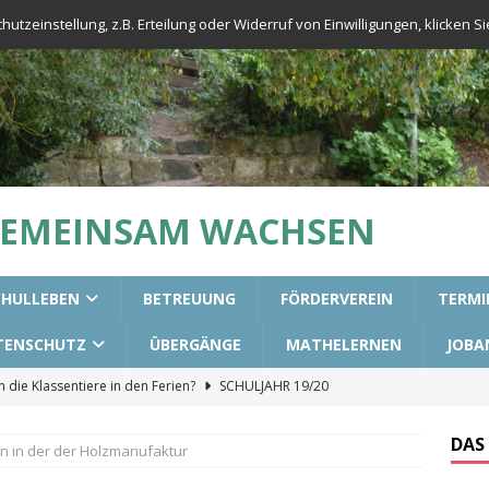
tzeinstellung, z.B. Erteilung oder Widerruf von Einwilligungen, klicken Sie
GEMEINSAM WACHSEN
CHULLEBEN
BETREUUNG
FÖRDERVEREIN
TERMI
TENSCHUTZ
ÜBERGÄNGE
MATHELERNEN
JOBA
die Klassentiere in den Ferien?
SCHULJAHR 19/20
urs für die 3. Klassen
ALLGEMEIN
DAS
n in der der Holzmanufaktur
aining in unseren 2. Klassen
ALLGEMEIN