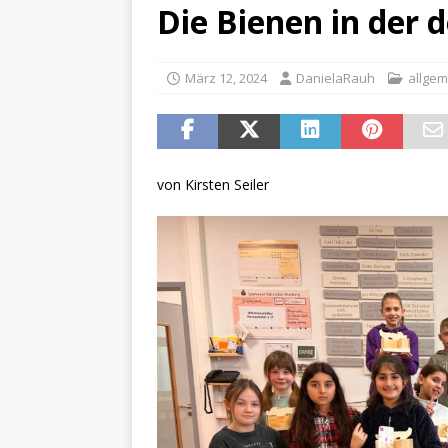
[ Juni 11, 2026 ]
Sport, Spa
Die Bienen in der
[ Juli 17, 2026 ]
Abschied 4.
März 12, 2024
DanielaRauh
allgem
von Kirsten Seiler