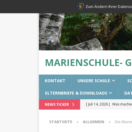
Zum Ändern Ihrer Datenschu
MARIENSCHULE- 
KONTAKT
UNSERE SCHULE
S
ELTERNBRIEFE & DOWNLOADS
DA
[ Juli 14, 2026 ]
Was machen 
NEWS TICKER
[ Juli 14, 2026 ]
Erste-Hilfek
STARTSEITE
ALLGEMEIN
Die Biene
[ Juni 28, 2026 ]
Resilienztr