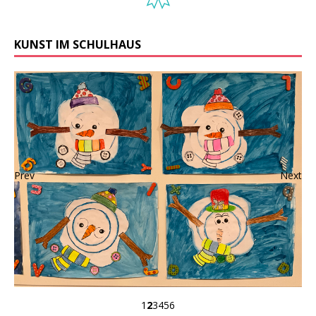
KUNST IM SCHULHAUS
Prev
Next
1
2
3
4
5
6