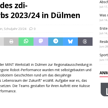
ß und Teamgeist: Unser Sportfest
ALLGEMEIN
Absch
des zdi-
Juli 17
 Klassen
ALLGEMEIN
bs 2023/24 in Dülmen
Was m
Juli 14
Erste
in
,
Schuljahr 23/24
0
Juli 14
Resil
Juni 28
Sport
Juni 11
n der MINT Werkstatt in Dülmen zur Regionalausscheidung in
tegorie Robot-Performance wurden mit selbstgebauten und
ANM
botern Geschichten rund um das diesjährige
s Lebensraum der Zukunft“ erzählt. Aufgabe war es, das
tzen. Die Teams gestalten für ihren Auftritt eine Kulisse
rformance.