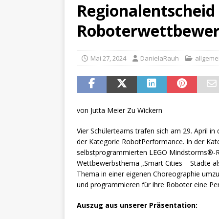
[ Juni 11, 2026 ]
Sport, Spa
Regionalentscheid 
[ Juli 17, 2026 ]
Abschied 4.
Roboterwettbewer
Mai 27, 2024
DanielaRauh
allgeme
von Jutta Meier Zu Wickern
Vier Schülerteams trafen sich am 29. April i
der Kategorie RobotPerformance. In der Ka
selbstprogrammierten LEGO Mindstorms®-Ro
Wettbewerbsthema „Smart Cities – Städte al
Thema in einer eigenen Choreographie umzuse
und programmieren für ihre Roboter eine Pe
Auszug aus unserer Präsentation: