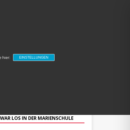
 hier:
EINSTELLUNGEN
NKALENDER
EINSCHULUNG 26/27
NGEBOTE
IMPRESSUM
 WAR LOS IN DER MARIENSCHULE