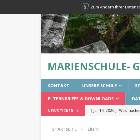
Zum Ändern Ihrer Datenschu
MARIENSCHULE- 
KONTAKT
UNSERE SCHULE
S
ELTERNBRIEFE & DOWNLOADS
DA
[ Juli 14, 2026 ]
Was machen 
NEWS TICKER
[ Juli 14, 2026 ]
Erste-Hilfek
STARTSEITE
Eltern
[ Juni 28, 2026 ]
Resilienztr