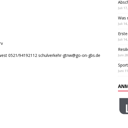
Absch
ß und Teamgeist: Unser Sportfest
ALLGEMEIN
Juli 17
 Klassen
ALLGEMEIN
Was m
Juli 14
Erste
Juli 14
rv
Resil
est 0521/94192112 schulverkehr-gtnw@go-on-gbs.de
Juni 28
Sport
Juni 11
ANM