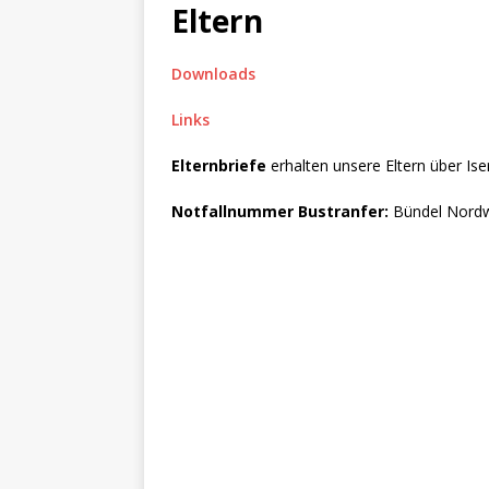
[ Juni 11, 2026 ]
Sport, Spa
Eltern
[ Juli 17, 2026 ]
Abschied 4.
Downloads
Links
Elternbriefe
erhalten unsere Eltern über Ise
Notfallnummer Bustranfer:
Bündel Nordw