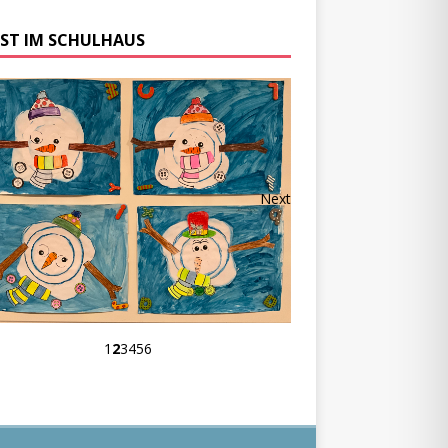
ST IM SCHULHAUS
Next
1
2
3
4
5
6