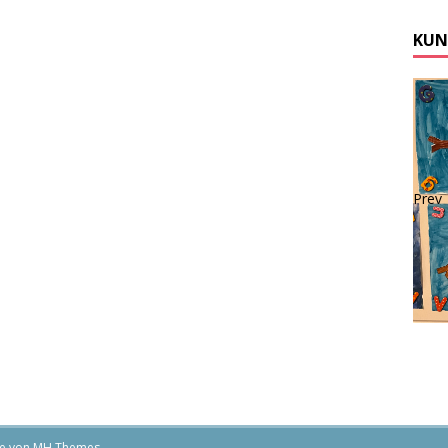
KUN
Prev
me von
MH Themes