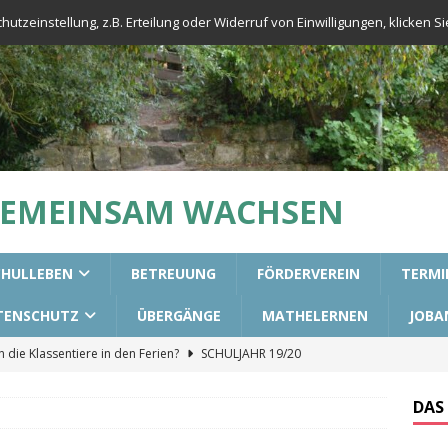
tzeinstellung, z.B. Erteilung oder Widerruf von Einwilligungen, klicken Sie
GEMEINSAM WACHSEN
CHULLEBEN
BETREUUNG
FÖRDERVEREIN
TERMI
TENSCHUTZ
ÜBERGÄNGE
MATHELERNEN
JOBA
die Klassentiere in den Ferien?
SCHULJAHR 19/20
urs für die 3. Klassen
ALLGEMEIN
DAS
aining in unseren 2. Klassen
ALLGEMEIN