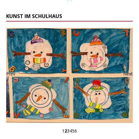
KUNST IM SCHULHAUS
Prev
Next
1
2
3
4
5
6