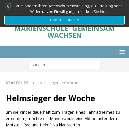
Zum Ändern Ihrer Datenschutzeinstellung, z.B. Erteilung oder
Widerruf von Einwilligungen, klicken Sie hier:
EINSTELLUNGEN
MARIENSCHULE- GEMEINSAM
WACHSEN
STARTSEITE
Helmsieger der Woche
Helmsieger der Woche
um die Kinder dauerhaft zum Tragen eines Fahrradhelmes zu
ermuntern, möchte die Marienschule eine Aktion unter dem
Motzto “ Rad und Helm? Na klar starten