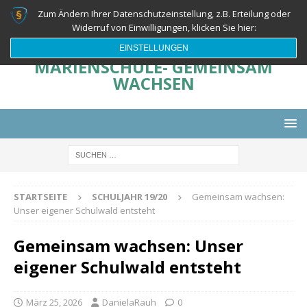
Zum Ändern Ihrer Datenschutzeinstellung, z.B. Erteilung oder
Widerruf von Einwilligungen, klicken Sie hier:
EINSTELLUNGEN
MARIENSCHULE- GEMEINSAM
WACHSEN
STARTSEITE
SCHULJAHR 19/20
Gemeinsam wachsen:
Unser eigener Schulwald entsteht
Gemeinsam wachsen: Unser
eigener Schulwald entsteht
März 25, 2026
DanielaRauh
0