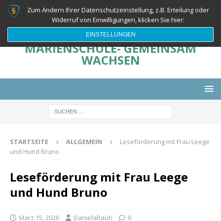
Zum Ändern Ihrer Datenschutzeinstellung, z.B. Erteilung oder
Widerruf von Einwilligungen, klicken Sie hier:
EINSTELLUNGEN
MARIENSCHULE- GEMEINSAM
WACHSEN
STARTSEITE
ALLGEMEIN
Leseförderung mit Frau Leege
und Hund Bruno
Leseförderung mit Frau Leege
und Hund Bruno
März 15, 2026
DanielaRauh
0