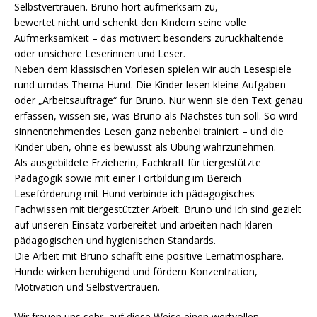
Selbstvertrauen. Bruno hört aufmerksam zu,
bewertet nicht und schenkt den Kindern seine volle
Aufmerksamkeit – das motiviert besonders zurückhaltende
oder unsichere Leserinnen und Leser.
Neben dem klassischen Vorlesen spielen wir auch Lesespiele
rund umdas Thema Hund. Die Kinder lesen kleine Aufgaben
oder „Arbeitsaufträge“ für Bruno. Nur wenn sie den Text genau
erfassen, wissen sie, was Bruno als Nächstes tun soll. So wird
sinnentnehmendes Lesen ganz nebenbei trainiert – und die
Kinder üben, ohne es bewusst als Übung wahrzunehmen.
Als ausgebildete Erzieherin, Fachkraft für tiergestützte
Pädagogik sowie mit einer Fortbildung im Bereich
Leseförderung mit Hund verbinde ich pädagogisches
Fachwissen mit tiergestützter Arbeit. Bruno und ich sind gezielt
auf unseren Einsatz vorbereitet und arbeiten nach klaren
pädagogischen und hygienischen Standards.
Die Arbeit mit Bruno schafft eine positive Lernatmosphäre.
Hunde wirken beruhigend und fördern Konzentration,
Motivation und Selbstvertrauen.
Wir freuen uns sehr, auf diese Weise einen wertvollen