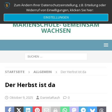
Zum Ändern Ihrer Datenschutzeinstellung, z.B. Erteilung oder
Widerruf von Einwilligungen, klicken Sie hier:
EINSTELLUNGEN
MARIENSCHULE- GEMEINSAM
WACHSEN
STARTSEITE
ALLGEMEIN
Der Herbst ist da
Der Herbst ist da
Oktober 9, 2025
DanielaRauh
0