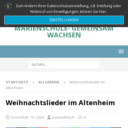
Zum Ändern Ihrer Datenschutzeinstellung, z.B. Erteilung oder
Widerruf von Einwilligungen, klicken Sie hier:
EINSTELLUNGEN
MARIENSCHULE- GEMEINSAM
WACHSEN
STARTSEITE
ALLGEMEIN
Weihnachtslieder im
Altenheim
Weihnachtslieder im Altenheim
Dezember 19, 2024
DanielaRauh
0