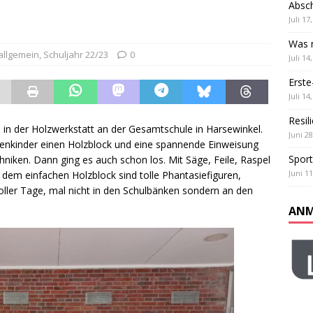
Absch
ß und Teamgeist: Unser Sportfest
ALLGEMEIN
Juli 17
 Klassen
ALLGEMEIN
Was m
allgemein
,
Schuljahr 22/23
0
Juli 14
Erste
Juli 14
Resil
in der Holzwerkstatt an der Gesamtschule in Harsewinkel.
Juni 28
henkinder einen Holzblock und eine spannende Einweisung
Sport
niken. Dann ging es auch schon los. Mit Säge, Feile, Raspel
Juni 11
 dem einfachen Holzblock sind tolle Phantasiefiguren,
oller Tage, mal nicht in den Schulbänken sondern an den
ANM