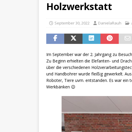
[ Juni 11, 2026 ]
Sport, Spa
Holzwerkstatt
[ Juli 17, 2026 ]
Abschied 4.
September 30, 2022
DanielaRauh
Im September war der 2. Jahrgang zu Besuch 
Zu Beginn erhielten die Elefanten- und Drac
über die verschiedenen Holzverarbeitungstech
und Handbohrer wurde fleißig gewerkelt. Aus
Roboter, Tiere uvm. entstanden. Es war ein t
Werkbänken 😉