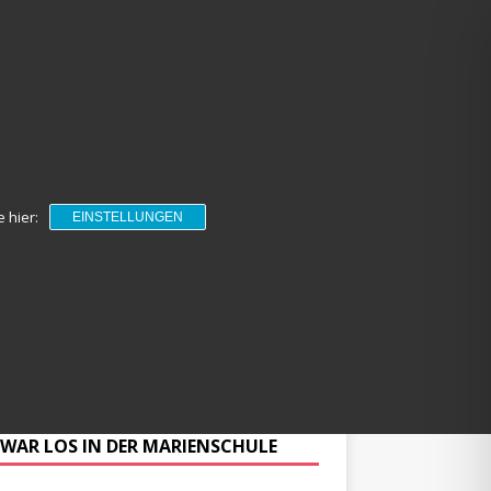
 hier:
EINSTELLUNGEN
NKALENDER
EINSCHULUNG 26/27
NGEBOTE
IMPRESSUM
 WAR LOS IN DER MARIENSCHULE