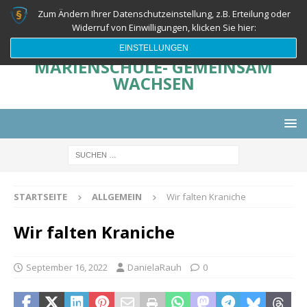
Zum Ändern Ihrer Datenschutzeinstellung, z.B. Erteilung oder
Widerruf von Einwilligungen, klicken Sie hier:
EINSTELLUNGEN
MARIENSCHULE- GEMEINSAM
WACHSEN
STARTSEITE
ALLGEMEIN
Wir falten Kraniche
Wir falten Kraniche
September 16, 2022
DanielaRauh
0