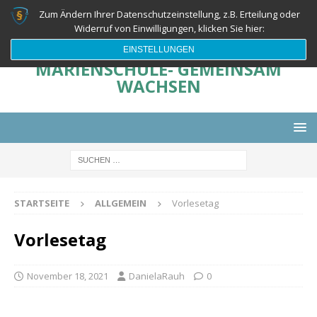
Zum Ändern Ihrer Datenschutzeinstellung, z.B. Erteilung oder
Widerruf von Einwilligungen, klicken Sie hier:
EINSTELLUNGEN
MARIENSCHULE- GEMEINSAM
WACHSEN
STARTSEITE
ALLGEMEIN
Vorlesetag
Vorlesetag
November 18, 2021
DanielaRauh
0