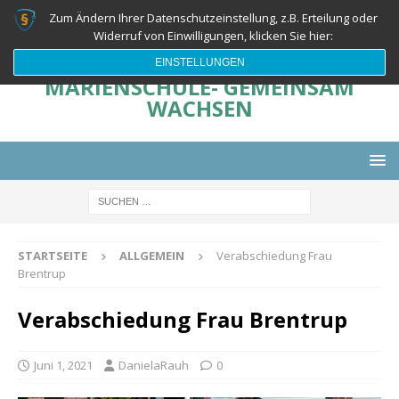
Zum Ändern Ihrer Datenschutzeinstellung, z.B. Erteilung oder
Widerruf von Einwilligungen, klicken Sie hier:
EINSTELLUNGEN
MARIENSCHULE- GEMEINSAM
WACHSEN
STARTSEITE
ALLGEMEIN
Verabschiedung Frau
Brentrup
Verabschiedung Frau Brentrup
Juni 1, 2021
DanielaRauh
0