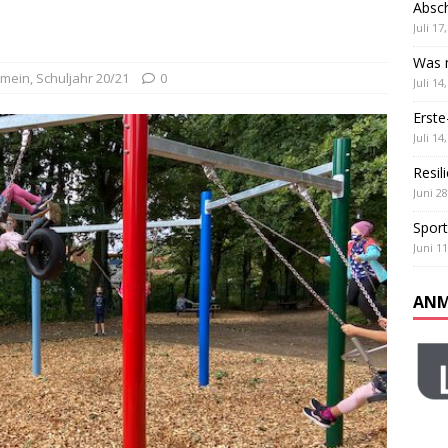
Absch
ß und Teamgeist: Unser Sportfest
ALLGEMEIN
Juli 17
 Klassen
ALLGEMEIN
Was m
emein
,
Schuljahr 20/21
0
Juli 14
Erste
Juli 14
Resil
Juni 28
Sport
Juni 11
ANM