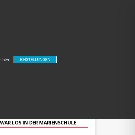
 hier:
EINSTELLUNGEN
NKALENDER
EINSCHULUNG 26/27
NGEBOTE
IMPRESSUM
 WAR LOS IN DER MARIENSCHULE