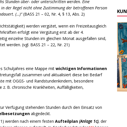
hs Stunden über- oder unterschritten werden. Eine
 in der Regel nicht ohne Zustimmung der betroffenen Person
KUN
ndauert. (…)“
(BASS 21 – 02, Nr. 4, § 13, Abs. 2)
htstätigkeit) werden vergütet, wenn ein Freizeitausgleich
ehrkräften erfolgt eine Vergütung erst ab der 4.
tig einzelne Stunden im gleichen Monat ausgefallen sind,
t werden. (vgl. BASS 21 – 22, Nr. 21)
Prev
des Schuljahres eine Mappe mit
wichtigen Informationen
tretungsfall zusammen und aktualisiert diese bei Bedarf
 Liste mit OGGS- und Randstundenkindern, besondere
 z. B. chronische Krankheiten, Auffälligkeiten,
zur Verfügung stehenden Stunden durch den Einsatz von
elbesetzungen
abgedeckt.
se 1) werden nach einem festen
Aufteilplan
(Anlage 1c)
, der