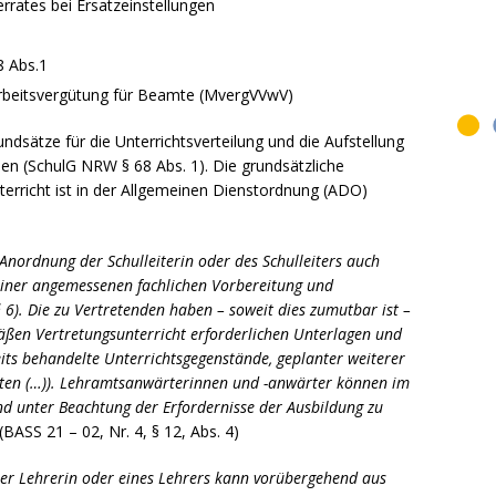
errates bei Ersatzeinstellungen
 Abs.1
arbeitsvergütung für Beamte (MvergVVwV)
ndsätze für die Unterrichtsverteilung und die Aufstellung
nen (SchulG NRW § 68 Abs. 1). Die grundsätzliche
nterricht ist in der Allgemeinen Dienstordnung (ADO)
 Anordnung der Schulleiterin oder des Schulleiters auch
u einer angemessenen fachlichen Vorbereitung und
§ 6). Die zu Vertretenden haben – soweit dies zumutbar ist –
mäßen Vertretungsunterricht erforderlichen Unterlagen und
eits behandelte Unterrichtsgegenstände, geplanter weiterer
eiten (…)). Lehramtsanwärterinnen und -anwärter können im
d unter Beachtung der Erfordernisse der Ausbildung zu
(BASS 21 – 02, Nr. 4, § 12, Abs. 4)
ner Lehrerin oder eines Lehrers kann vorübergehend aus