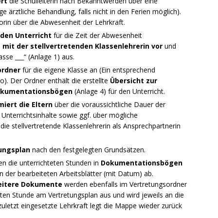
rt
die Schulleiterin nach Bekanntwerden über eine
 ärztliche Behandlung, falls nicht in den Ferien möglich).
torin über die Abwesenheit der Lehrkraft.
den Unterricht
für die Zeit der Abwesenheit
mit der stellvertretenden Klassenlehrerin vor
und
asse ___“ (Anlage 1) aus.
ordner
für die eigene Klasse an (Ein entsprechend
o). Der Ordner enthält die erstellte
Übersicht zur
kumentationsbögen
(Anlage 4) für den Unterricht.
miert die Eltern
über die voraussichtliche Dauer der
Unterrichtsinhalte sowie ggf. über mögliche
ie stellvertretende Klassenlehrerin als Ansprechpartnerin
ungsplan
nach den festgelegten Grundsätzen.
n die unterrichteten Stunden in
Dokumentationsbögen
der bearbeiteten Arbeitsblätter (mit Datum) ab.
eitere Dokumente
werden ebenfalls im Vertretungsordner
rsten Stunde am Vertretungsplan aus und wird jeweils an die
uletzt eingesetzte Lehrkraft legt die Mappe wieder zurück