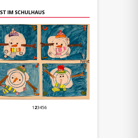
ST IM SCHULHAUS
Next
1
2
3
4
5
6