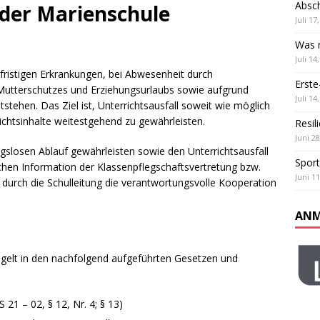
Absch
ß und Teamgeist: Unser Sportfest
ALLGEMEIN
der Marienschule
Juli 17
 Klassen
ALLGEMEIN
Was m
Juli 14
rfristigen Erkrankungen, bei Abwesenheit durch
Erste
Mutterschutzes und Erziehungsurlaubs sowie aufgrund
Juli 14
stehen. Das Ziel ist, Unterrichtsausfall soweit wie möglich
ichtsinhalte weitestgehend zu gewährleisten.
Resil
Juni 28
gslosen Ablauf gewährleisten sowie den Unterrichtsausfall
Sport
ichen Information der Klassenpflegschaftsvertretung bzw.
Juni 11
 durch die Schulleitung die verantwortungsvolle Kooperation
ANM
regelt in den nachfolgend aufgeführten Gesetzen und
21 – 02, § 12, Nr. 4; § 13)