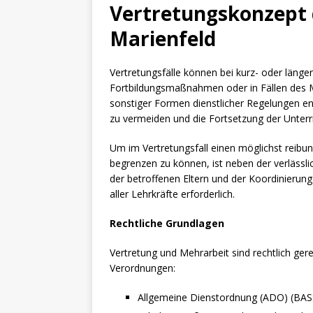
[ Juni 11, 2026 ]
Sport, Spa
Vertretungskonzept 
[ Juli 17, 2026 ]
Abschied 4.
Marienfeld
Vertretungsfälle können bei kurz- oder länge
Fortbildungsmaßnahmen oder in Fällen des 
sonstiger Formen dienstlicher Regelungen ent
zu vermeiden und die Fortsetzung der Unterr
Um im Vertretungsfall einen möglichst reibun
begrenzen zu können, ist neben der verlässl
der betroffenen Eltern und der Koordinierung
aller Lehrkräfte erforderlich.
Rechtliche Grundlagen
Vertretung und Mehrarbeit sind rechtlich ge
Verordnungen:
Allgemeine Dienstordnung (ADO) (BASS 