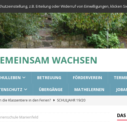
tzeinstellung, z.B. Erteilung oder Widerruf von Einwilligungen, klicken Sie
GEMEINSAM WACHSEN
CHULLEBEN
BETREUUNG
FÖRDERVEREIN
TERMI
TENSCHUTZ
ÜBERGÄNGE
MATHELERNEN
JOBA
die Klassentiere in den Ferien?
SCHULJAHR 19/20
urs für die 3. Klassen
ALLGEMEIN
DAS
rienschule Marienfeld
aining in unseren 2. Klassen
ALLGEMEIN