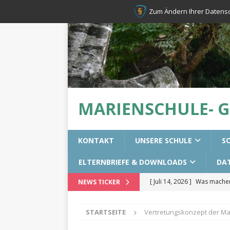
Zum Ändern Ihrer Datenschu
MARIENSCHULE- 
KONTAKT
UNSERE SCHULE
S
ELTERNBRIEFE & DOWNLOADS
DA
[ Juli 14, 2026 ]
Was machen 
NEWS TICKER
[ Juli 14, 2026 ]
Erste-Hilfek
STARTSEITE
Vertretungskonzept der Ma
[ Juni 28, 2026 ]
Resilienztr