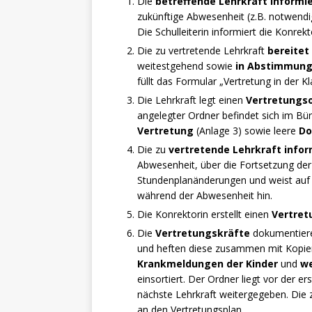
Die
betreffende Lehrkraft informie
zukünftige Abwesenheit (z.B. notwendige
Die Schulleiterin informiert die Konrek
Die zu vertretende Lehrkraft
bereitet
weitestgehend sowie
in Abstimmung 
füllt das Formular „Vertretung in der Kl
Die Lehrkraft legt einen
Vertretungs
angelegter Ordner befindet sich im Bür
Vertretung
(Anlage 3) sowie leere
Do
Die zu
vertretende Lehrkraft
infor
Abwesenheit, über die Fortsetzung der 
Stundenplanänderungen und weist auf d
während der Abwesenheit hin.
Die Konrektorin erstellt einen
Vertret
Die
Vertretungskräfte
dokumentiere
und heften diese zusammen mit Kopien 
Krankmeldungen der Kinder
und
w
einsortiert. Der Ordner liegt vor der e
nächste Lehrkraft weitergegeben. Die z
an den Vertretungsplan.