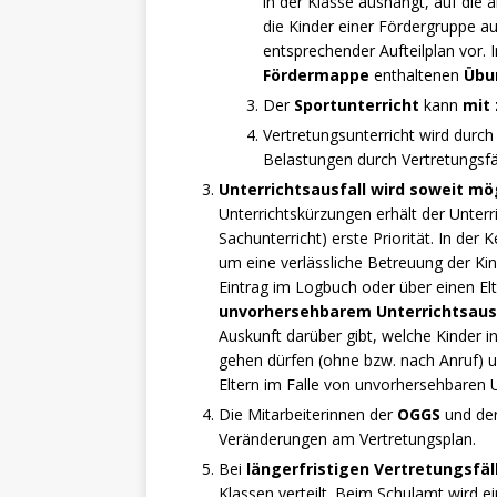
in der Klasse aushängt, auf die 
die Kinder einer Fördergruppe au
entsprechender Aufteilplan vor. 
Fördermappe
enthaltenen
Übu
Der
Sportunterricht
kann
mit 
Vertretungsunterricht wird durc
Belastungen durch Vertretungsfäl
Unterrichtsausfall wird soweit mö
Unterrichtskürzungen erhält der Unterr
Sachunterricht) erste Priorität. In der 
um eine verlässliche Betreuung der Kin
Eintrag im Logbuch oder über einen Elt
unvorhersehbarem Unterrichtsaus
Auskunft darüber gibt, welche Kinde
gehen dürfen (ohne bzw. nach Anruf) u
Eltern im Falle von unvorhersehbaren U
Die Mitarbeiterinnen der
OGGS
und de
Veränderungen am Vertretungsplan.
Bei
längerfristigen Vertretungsfäl
Klassen verteilt.
Beim Schulamt wird ei