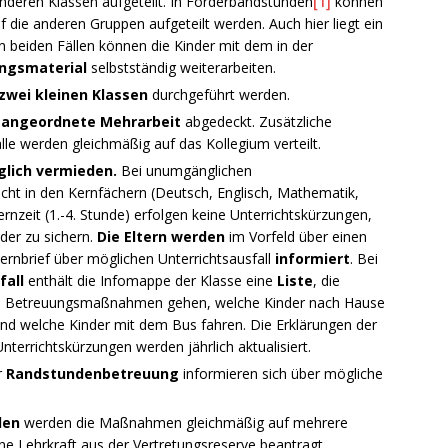
anderen Klassen aufgeteilt. In Förderbandstunden
[1]
können
f die anderen Gruppen aufgeteilt werden. Auch hier liegt ein
In beiden Fällen können die Kinder mit dem in der
ngsmaterial
selbstständig weiterarbeiten.
zwei kleinen
Klassen
durchgeführt werden.
h
angeordnete Mehrarbeit
abgedeckt. Zusätzliche
le werden gleichmäßig auf das Kollegium verteilt.
glich vermieden.
Bei unumgänglichen
icht in den Kernfächern (Deutsch, Englisch, Mathematik,
Kernzeit (1.-4. Stunde) erfolgen keine Unterrichtskürzungen,
der zu sichern.
Die Eltern werden
im Vorfeld über einen
ernbrief über möglichen Unterrichtsausfall
informiert
. Bei
fall
enthält die Infomappe der Klasse eine
Liste
, die
r in Betreuungsmaßnahmen gehen, welche Kinder nach Hause
nd welche Kinder mit dem Bus fahren. Die Erklärungen der
nterrichtskürzungen werden jährlich aktualisiert.
r
Randstundenbetreuung
informieren sich über mögliche
len
werden die Maßnahmen gleichmäßig auf mehrere
ne Lehrkraft aus der Vertretungsreserve beantragt.