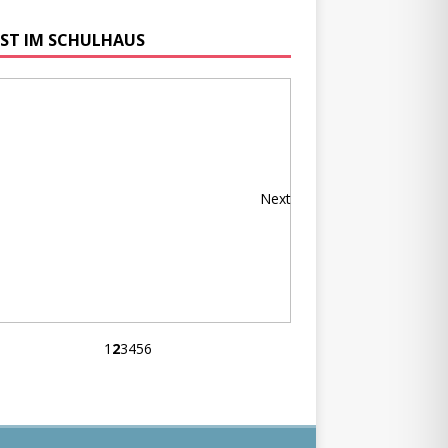
ST IM SCHULHAUS
Next
1
2
3
4
5
6