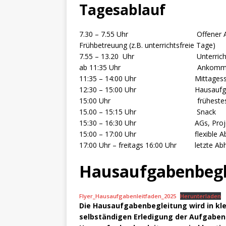
[ Juni 11, 2026 ]
Sport, Spa
Tagesablauf
[ Juli 17, 2026 ]
Abschied 4.
7.30 – 7.55 Uhr Offener Anfang: Auf
Frühbetreuung (z.B. unterrichtsfreie Tage)
7.55 – 13.20 Uhr Unterricht na
ab 11:35 Uhr Ankommen in
11:35 – 14:00 Uhr Mittagessen in 3
12:30 – 15:00 Uhr Hausaufgabenbegle
15:00 Uhr frühestes Abhol
15.00 – 15:15 Uhr Snack
15:30 – 16:30 Uhr AGs, Proje
15:00 – 17:00 Uhr flexible Abholzeit
17:00 Uhr – freitags 16:00 Uhr letzte Abh
Hausaufgabenbegl
Flyer_Hausaufgabenleitfaden_2025
Herunterladen
Die Hausaufgabenbegleitung wird in kl
selbständigen Erledigung der Aufgaben 