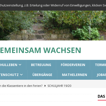
tzeinstellung, z.B. Erteilung oder Widerruf von Einwilligungen, klicken Sie
GEMEINSAM WACHSEN
CHULLEBEN
BETREUUNG
FÖRDERVEREIN
TERMI
TENSCHUTZ
ÜBERGÄNGE
MATHELERNEN
JOBA
die Klassentiere in den Ferien?
SCHULJAHR 19/20
urs für die 3. Klassen
ALLGEMEIN
DAS
aining in unseren 2. Klassen
ALLGEMEIN