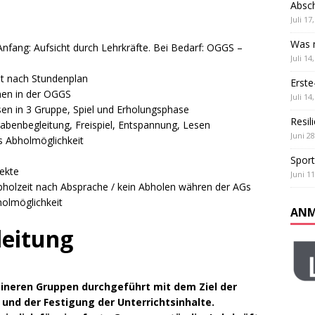
Absch
ß und Teamgeist: Unser Sportfest
ALLGEMEIN
Juli 17
 Klassen
ALLGEMEIN
Was m
sicht durch Lehrkräfte. Bei Bedarf: OGGS –
Juli 14
ch Stundenplan
Erste
 der OGGS
Juli 14
 Gruppe, Spiel und Erholungsphase
Resil
itung, Freispiel, Entspannung, Lesen
Juni 28
möglichkeit
Sport
kte
Juni 11
 nach Absprache / kein Abholen währen der AGs
olmöglichkeit
ANM
eitung
eineren Gruppen durchgeführt mit dem Ziel der
und der Festigung der Unterrichtsinhalte.