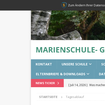
Zum Ändern Ihrer Datenschu
MARIENSCHULE- 
KONTAKT
UNSERE SCHULE
S
ELTERNBRIEFE & DOWNLOADS
DA
[ Juli 14, 2026 ]
Was machen 
NEWS TICKER
[ Juli 14, 2026 ]
Erste-Hilfek
STARTSEITE
Tagesablauf
[ Juni 28, 2026 ]
Resilienztr