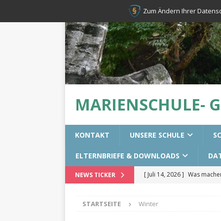
Zum Ändern Ihrer Datenschu
MARIENSCHULE- 
KONTAKT
UNSERE SCHULE
S
ELTERNBRIEFE & DOWNLOADS
DA
[ Juli 14, 2026 ]
Was machen 
NEWS TICKER
[ Juli 14, 2026 ]
Erste-Hilfek
STARTSEITE
Winter
[ Juni 28, 2026 ]
Resilienztr