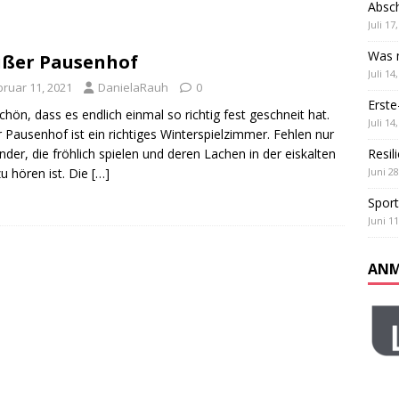
Absch
ß und Teamgeist: Unser Sportfest
ALLGEMEIN
Juli 17
 Klassen
ALLGEMEIN
Was m
ßer Pausenhof
Juli 14
bruar 11, 2021
DanielaRauh
0
Erste
chön, dass es endlich einmal so richtig fest geschneit hat.
Juli 14
 Pausenhof ist ein richtiges Winterspielzimmer. Fehlen nur
inder, die fröhlich spielen und deren Lachen in der eiskalten
Resil
zu hören ist. Die
[…]
Juni 28
Sport
Juni 11
ANM