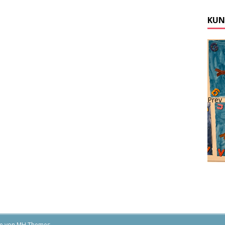
KUN
Prev
me von
MH Themes