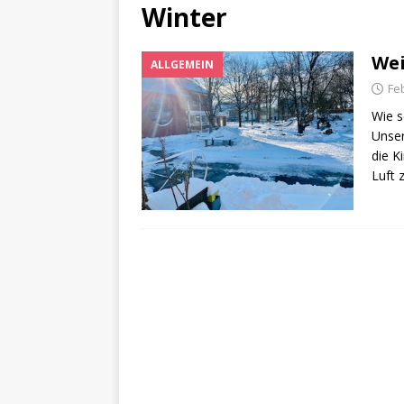
[ Juni 11, 2026 ]
Sport, Spa
Winter
[ Juli 17, 2026 ]
Abschied 4.
Wei
ALLGEMEIN
Fe
Wie s
Unser
die K
Luft 