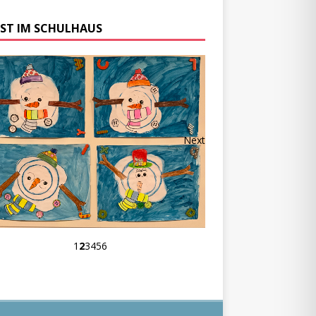
ST IM SCHULHAUS
Next
1
2
3
4
5
6