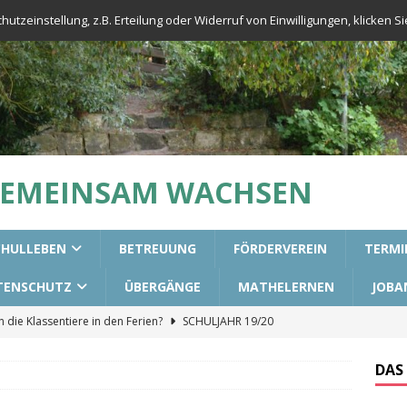
tzeinstellung, z.B. Erteilung oder Widerruf von Einwilligungen, klicken Sie
GEMEINSAM WACHSEN
CHULLEBEN
BETREUUNG
FÖRDERVEREIN
TERMI
TENSCHUTZ
ÜBERGÄNGE
MATHELERNEN
JOBA
die Klassentiere in den Ferien?
SCHULJAHR 19/20
urs für die 3. Klassen
ALLGEMEIN
DAS
aining in unseren 2. Klassen
ALLGEMEIN