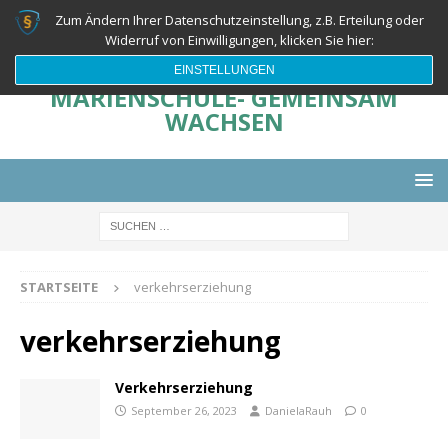
Zum Ändern Ihrer Datenschutzeinstellung, z.B. Erteilung oder
Widerruf von Einwilligungen, klicken Sie hier:
EINSTELLUNGEN
MARIENSCHULE- GEMEINSAM
WACHSEN
STARTSEITE
verkehrserziehung
verkehrserziehung
Verkehrserziehung
September 26, 2023
DanielaRauh
0