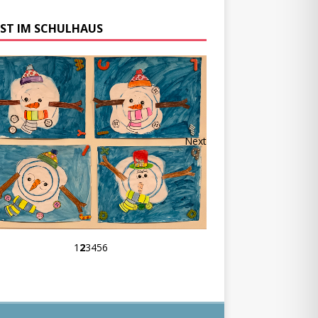
ST IM SCHULHAUS
Next
1
2
3
4
5
6