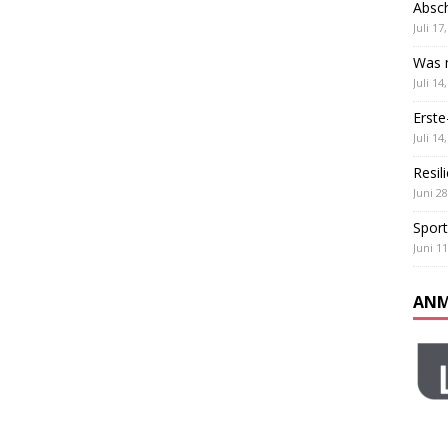
Absch
ß und Teamgeist: Unser Sportfest
ALLGEMEIN
Juli 17
 Klassen
ALLGEMEIN
Was m
Juli 14
Erste
Juli 14
Resil
Juni 28
Sport
Juni 11
ANM