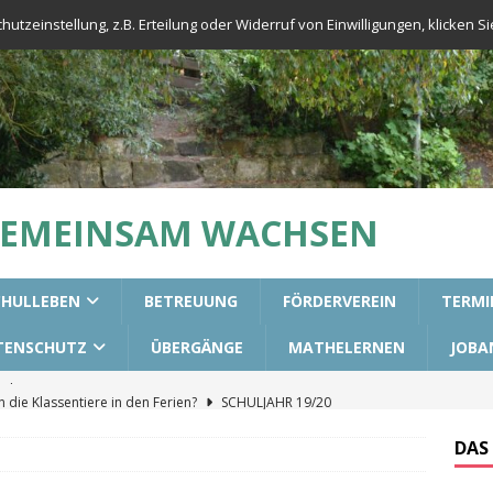
tzeinstellung, z.B. Erteilung oder Widerruf von Einwilligungen, klicken Sie
GEMEINSAM WACHSEN
CHULLEBEN
BETREUUNG
FÖRDERVEREIN
TERMI
TENSCHUTZ
ÜBERGÄNGE
MATHELERNEN
JOBA
die Klassentiere in den Ferien?
SCHULJAHR 19/20
urs für die 3. Klassen
ALLGEMEIN
DAS
aining in unseren 2. Klassen
ALLGEMEIN