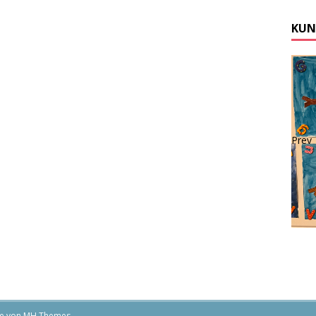
KUN
Prev
me von
MH Themes