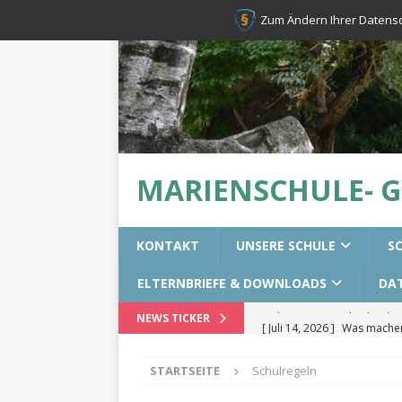
Zum Ändern Ihrer Datenschu
MARIENSCHULE- 
KONTAKT
UNSERE SCHULE
S
ELTERNBRIEFE & DOWNLOADS
DA
[ Juli 14, 2026 ]
Was machen 
NEWS TICKER
[ Juli 14, 2026 ]
Erste-Hilfek
STARTSEITE
Schulregeln
[ Juni 28, 2026 ]
Resilienztr