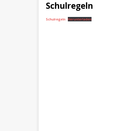
[ Juni 11, 2026 ]
Sport, Spa
Schulregeln
[ Juli 17, 2026 ]
Abschied 4.
Schulregeln
Herunterladen